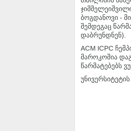
თბილისის სახე
ჯიმშელეიშვილ
ბოგდანოვი - მ
შემდეგაც წარმ
დაბრუნდნენ).
ACM ICPC ჩემპ
მაროკოშია დაგ
წარმატებებს ვუ
უნივერსიტეტის