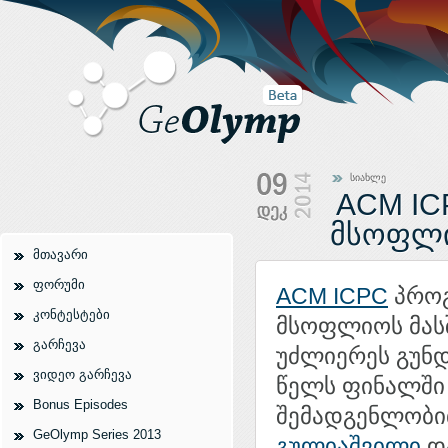
სიახლე
ACM IC
მსოფლი
მთავარი
ფორუმი
ACM ICPC
პროგ
კონტესტები
მსოფლიოს მასშ
გარჩევა
უძლიერეს გუნდ
ვიდეო გარჩევა
წელს ფინალში
Bonus Episodes
შემადგენლობი
GeOlymp Series 2013
გულიაშვილი
დ