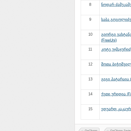
8
ნოდარ ძამუკაშვ
9
საბა გოგოლიძე 
10
გიორგი ვახტან
(FreeUni)
11
კოტე უჯმაჯურიძე
12
შოთა ბიჭოშვილი
13
გიგი პატარაია (
14
ქეთი ურიდია (Fr
15
ედუარდ კაკაური
GeOlymp
GeOlymp Serie