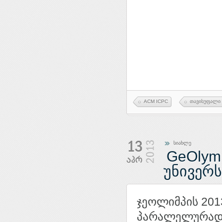
ACM ICPC
თავისუფალი 
სიახლე
GeOlym
უნივერ
ჯეოლიმპის 201
პარალელურად 