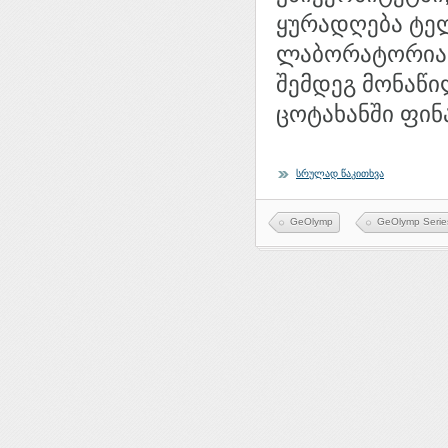
ყურადღება ტე
ლაბორატორიამ 
შემდეგ მონაწი
ცოტახანში ფინ
სრულად წაკითხვა
GeOlymp
GeOlymp Serie