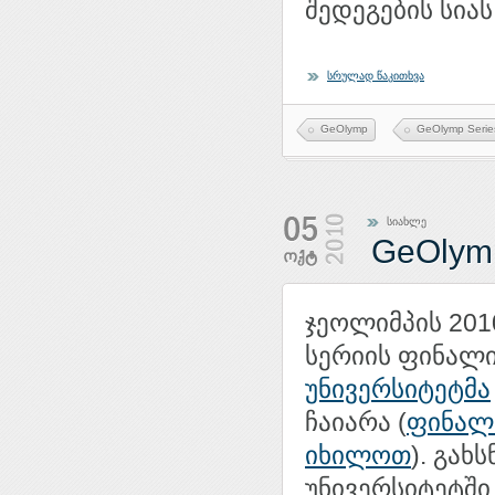
შედეგების სიას
სრულად წაკითხვა
GeOlymp
GeOlymp Serie
სიახლე
GeOlym
ჯეოლიმპის 201
სერიის ფინალ
უნივერსიტეტმა
ჩაიარა (
ფინალ
იხილოთ
). გახ
უნივერსიტეტში