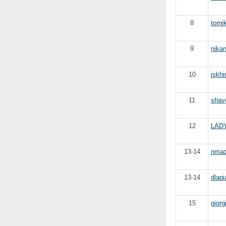
8
torni
9
nika
10
jskhi
11
shav
12
LAD
13-14
nma
13-14
dlapi
15
giorg