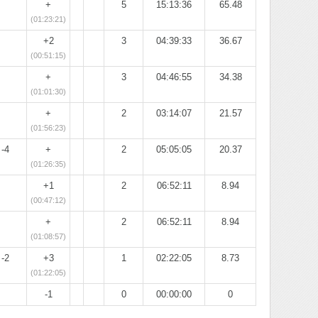
+
5
15:13:36
65.48
(01:23:21)
+2
3
04:39:33
36.67
(00:51:15)
+
3
04:46:55
34.38
(01:01:30)
+
2
03:14:07
21.57
(01:56:23)
-4
+
2
05:05:05
20.37
(01:26:35)
+1
2
06:52:11
8.94
(00:47:12)
+
2
06:52:11
8.94
(01:08:57)
-2
+3
1
02:22:05
8.73
(01:22:05)
-1
0
00:00:00
0