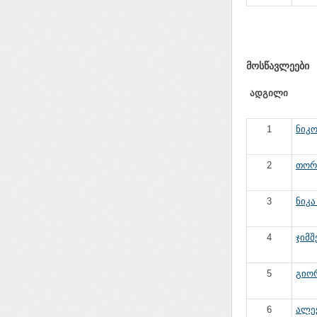
მოსწავლეები
ადგილი
1
ნიკო
2
თორნ
3
ნიკა
4
ჯიმშ
5
გიორ
6
ალექ