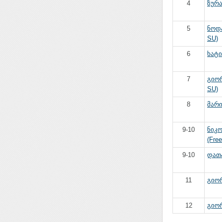
4
ზურა
5
ნოდა
SU)
6
ხატი
7
გიორ
SU)
8
მარი
9-10
ნიკ
(Free
9-10
დათა
11
გიორ
12
გიორ