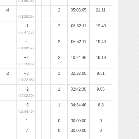
(01:56:23)
-4
+
2
05:05:05
21.11
(01:26:35)
+1
2
06:52:11
19.49
(00:47:12)
+
2
06:52:11
19.49
(01:08:57)
+2
2
10:24:46
19.19
(02:25:46)
-2
+3
1
02:22:05
9.31
(01:22:05)
+2
1
02:42:30
9.05
(02:02:30)
+5
1
04:34:46
8.8
(02:54:46)
-1
0
00:00:00
0
-7
0
00:00:00
0