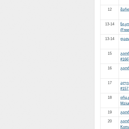
12
მარი
13-14
ნიკ
(Free
13-14
დათა
15
გიო
#166
16
გიორ
17
ალექ
#157,
18
ირაკ
Mziur
19
გიორ
20
გიო
Komar