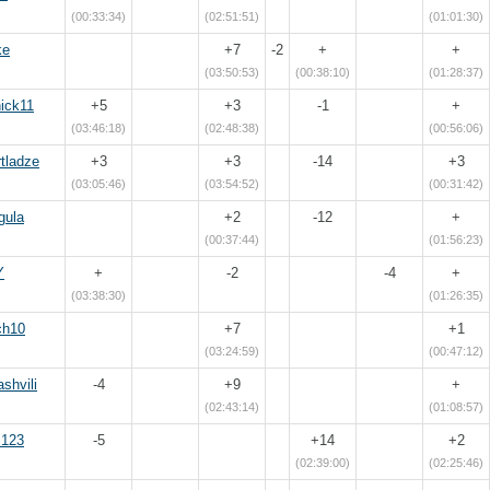
(00:33:34)
(02:51:51)
(01:01:30)
ke
+7
-2
+
+
(03:50:53)
(00:38:10)
(01:28:37)
nick11
+5
+3
-1
+
(03:46:18)
(02:48:38)
(00:56:06)
rtladze
+3
+3
-14
+3
(03:05:46)
(03:54:52)
(00:31:42)
gula
+2
-12
+
(00:37:44)
(01:56:23)
Y
+
-2
-4
+
(03:38:30)
(01:26:35)
ch10
+7
+1
(03:24:59)
(00:47:12)
ashvili
-4
+9
+
(02:43:14)
(01:08:57)
i123
-5
+14
+2
(02:39:00)
(02:25:46)