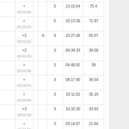
+
5
13:15:54
75.4
(00:19:35)
+
5
15:13:36
71.97
(01:23:21)
+2
-6
4
10:27:46
55.07
(00:32:31)
+2
3
04:39:33
39.58
(00:51:15)
+
3
04:46:55
38
(01:01:30)
+
3
08:17:40
36.54
(01:28:37)
+
3
10:11:02
35.19
(00:56:06)
+3
3
10:32:20
33.93
(00:31:42)
+
2
03:14:07
21.84