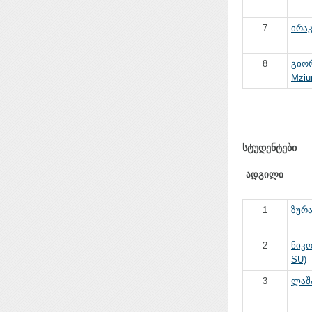
7
ირაკ
8
გიორ
Mziur
სტუდენტები
ადგილი
1
ზურა
2
ნიკო
SU)
3
ლაშა