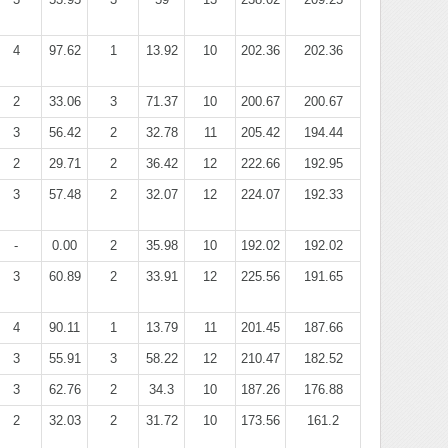
4
97.62
1
13.92
10
202.36
202.36
2
33.06
3
71.37
10
200.67
200.67
3
56.42
2
32.78
11
205.42
194.44
2
29.71
2
36.42
12
222.66
192.95
3
57.48
2
32.07
12
224.07
192.33
-
0.00
2
35.98
10
192.02
192.02
3
60.89
2
33.91
12
225.56
191.65
4
90.11
1
13.79
11
201.45
187.66
3
55.91
3
58.22
12
210.47
182.52
3
62.76
2
34.3
10
187.26
176.88
2
32.03
2
31.72
10
173.56
161.2