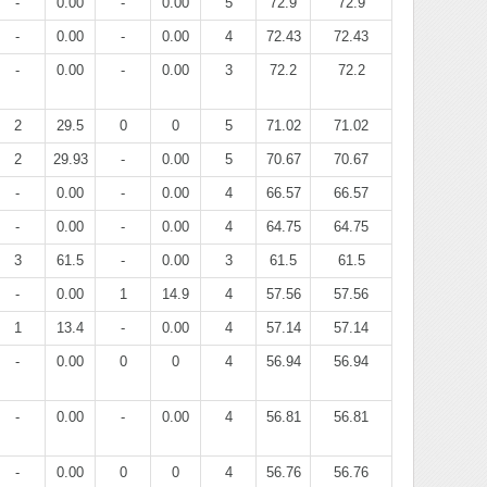
-
0.00
-
0.00
5
72.9
72.9
-
0.00
-
0.00
4
72.43
72.43
-
0.00
-
0.00
3
72.2
72.2
2
29.5
0
0
5
71.02
71.02
2
29.93
-
0.00
5
70.67
70.67
-
0.00
-
0.00
4
66.57
66.57
-
0.00
-
0.00
4
64.75
64.75
3
61.5
-
0.00
3
61.5
61.5
-
0.00
1
14.9
4
57.56
57.56
1
13.4
-
0.00
4
57.14
57.14
-
0.00
0
0
4
56.94
56.94
-
0.00
-
0.00
4
56.81
56.81
-
0.00
0
0
4
56.76
56.76