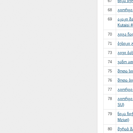
67
ნიკა ბე
68
გიორგი 
69
აკაკი 
Kutaisi #
70
გიგა ჩალ
71
ბესიკი 
73
გივი ბახ
74
ვანო ა
75
შოთა სი
76
შოთა ბი
77
გიორგი 
78
გიორგი 
SU)
79
ნიკა ჩი
Mziuri)
80
მერაბ მა