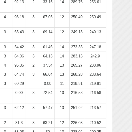
4
92.13
2
33.15
14
289.76
256.61
4
93.18
3
67.05
12
250.49
250.49
3
65.43
3
69.14
12
249.13
249.13
3
54.42
3
61.46
14
273.35
247.18
3
64.06
3
64.13
14
283.13
242.9
4
95.35
2
37.34
13
265.27
238.96
3
64.74
3
66.04
13
268.28
238.64
3
60.29
-
0.00
11
219.81
219.81
-
0.00
3
72.54
10
216.58
216.58
3
62.12
3
57.47
13
251.92
213.57
2
31.3
3
63.21
12
226.03
210.52
3
53.95
3
59
13
238.02
209.25