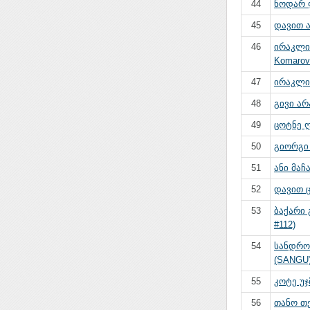
44
ნოდარ 
45
დავით 
46
ირაკლი
Komarovi
47
ირაკლი 
48
გივი არა
49
ცოტნე 
50
გიორგი რ
51
ანი მაჩა
52
დავით ც
53
ბაქარი 
#112)
54
სანდრო
(SANGU
55
კოტე უჯ
56
თანო თე