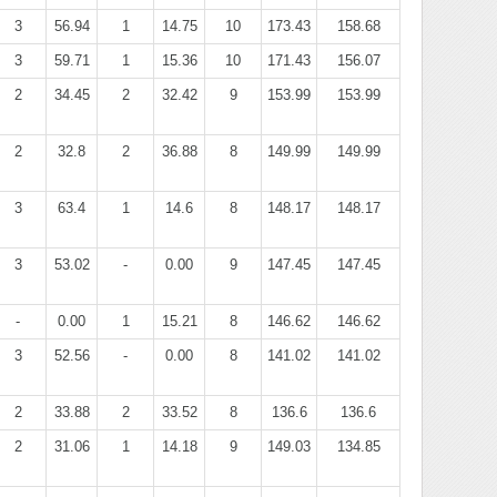
3
56.94
1
14.75
10
173.43
158.68
3
59.71
1
15.36
10
171.43
156.07
2
34.45
2
32.42
9
153.99
153.99
2
32.8
2
36.88
8
149.99
149.99
3
63.4
1
14.6
8
148.17
148.17
3
53.02
-
0.00
9
147.45
147.45
-
0.00
1
15.21
8
146.62
146.62
3
52.56
-
0.00
8
141.02
141.02
2
33.88
2
33.52
8
136.6
136.6
2
31.06
1
14.18
9
149.03
134.85