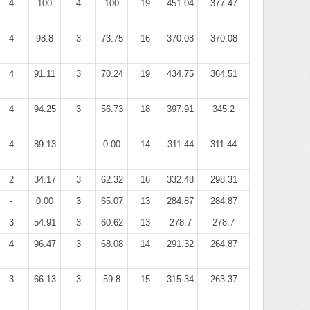
4
100
4
100
19
451.04
377.47
4
98.8
3
73.75
16
370.08
370.08
4
91.11
3
70.24
19
434.75
364.51
4
94.25
3
56.73
18
397.91
345.2
4
89.13
-
0.00
14
311.44
311.44
2
34.17
3
62.32
16
332.48
298.31
-
0.00
3
65.07
13
284.87
284.87
3
54.91
3
60.62
13
278.7
278.7
4
96.47
3
68.08
14
291.32
264.87
3
66.13
3
59.8
15
315.34
263.37