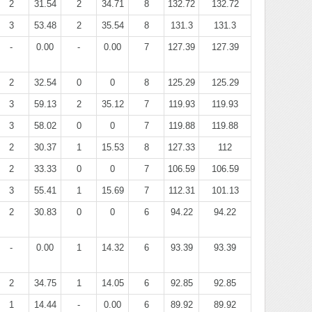
2
31.54
2
34.71
8
132.72
132.72
3
53.48
2
35.54
8
131.3
131.3
-
0.00
-
0.00
7
127.39
127.39
2
32.54
0
0
8
125.29
125.29
3
59.13
2
35.12
7
119.93
119.93
3
58.02
0
0
7
119.88
119.88
2
30.37
1
15.53
8
127.33
112
2
33.33
0
0
7
106.59
106.59
3
55.41
1
15.69
7
112.31
101.13
2
30.83
0
0
6
94.22
94.22
-
0.00
1
14.32
6
93.39
93.39
2
34.75
1
14.05
6
92.85
92.85
1
14.44
-
0.00
6
89.92
89.92