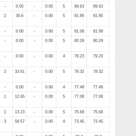
-
0.00
-
0.00
5
89.63
89.63
2
30.6
-
0.00
5
81.85
81.85
-
0.00
-
0.00
5
81.08
81.08
-
0.00
-
0.00
5
80.29
80.29
-
0.00
-
0.00
4
79.23
79.23
2
33.61
-
0.00
5
78.32
78.32
-
0.00
-
0.00
4
77.48
77.48
1
12.65
-
0.00
5
77.08
77.08
1
13.23
-
0.00
5
75.68
75.68
3
58.57
-
0.00
4
73.45
73.45