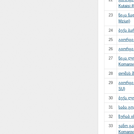
Kutaisi #
23
ნიკა ნა
Mziuri)
24
ბექა ბარ
25
გიორგი 
26
გიორგი 
27
ნიკა ლო
Komarov
28
თომას მი
29
გიორგი 
SU)
30
ბექა ლო
31
საბა გო
32
ზურაბ ის
33
ვანო გ
Komarov