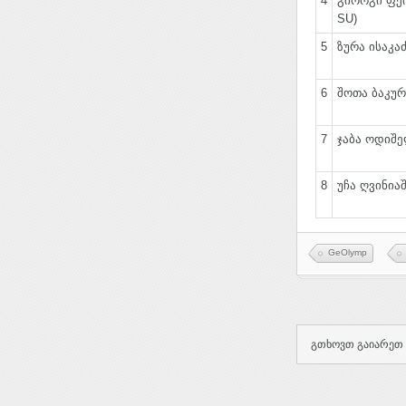
4
გიორგი ფეი
SU)
5
ზურა ისაკაძე
6
შოთა ბაკურა
7
ჯაბა ოდიშელ
8
უჩა ღვინიაშ
GeOlymp
გთხოვთ გაიარეთ 