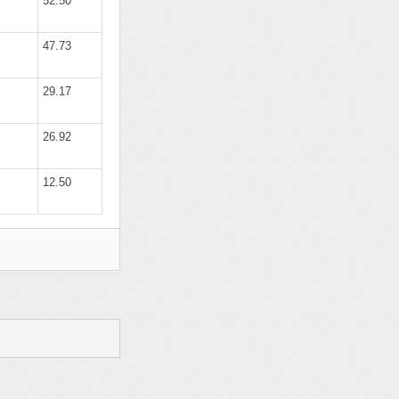
52.50
47.73
29.17
26.92
12.50