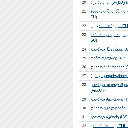
20
ავთანდილ გოქაძე (
21
ჯაბა ოდიშელაშვილი (
SU)
22
ლევან არაბული (Tbil
23
მარიამ დოლიაშვილი 
SU)
24
გიორგი ნუცუბიძე (A
25
თანო თეთვაძე (ATS
26
დავით ხაბურძანია (Tb
27
ბესიკი გოგისვანიძე
28
გიორგი კიკოლაშვ
(FreeUni)
29
გიორგი მეგრელი (Tbi
30
დავით ტვილდიანი (Tb
31
გიორგი ბერიძე (IBS
32
ჟანი ბარამიძე (Tbilis