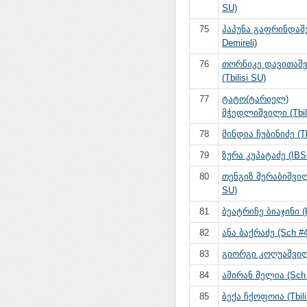
SU)
75
პაპუნა გაფრინდაშ
Demireli)
76
თორნიკე დავითაშ
(Tbilisi SU)
77
ტატო(ტარიელ)
მჭედლიშვილი (Tbili
78
მინდია ჩუბინიძე (Tb
79
ზურა კუპატაძე (IBS
80
თენგიზ მერაბიშვილი
SU)
81
ბეატრიჩე ბიაჯინი (
82
ანა ბაქრაძე (Sch #4
83
გიორგი კოღუაშვილ
84
ამირან მელია (Sch 
85
ბექა ჩქოფოია (Tbili