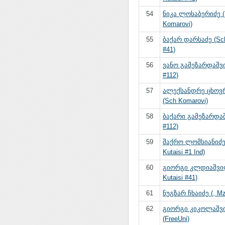
54
ნიკა ლოსაბერიძე 
Komarovi)
55
ბაქარ დარსაძე (Sch
#41)
56
ვანო გამეზარდაშვ
#112)
57
ალექსანდრე ცხოვ
(Sch Komarovi)
58
ბაქარი გამეზარდა
#112)
59
შაქრო ლომსიანიძე
Kutaisi #1 Ind)
60
გიორგი კლდიაშვი
Kutaisi #41)
61
ნუგზარ ჩხაიძე (, Mzi
62
გიორგი კიკოლაშვ
(FreeUni)