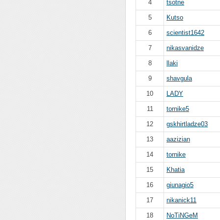
4
tsotne
5
Kutso
6
scientist1642
7
nikasvanidze
8
llaki
9
shavgula
10
LADY
11
tornike5
12
gskhirtladze03
13
aazizian
14
tornike
15
Khatia
16
giunagio5
17
nikanick11
18
NoTiNGeM