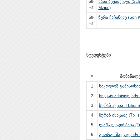
58-
საბა ბეჟაშვილი (Sch
61
Mziuri)
58-
ზურა ჩაჩანიძე (Sch Ku
61
სტუდენტები
#
მონაწილ
1
ნიკოლოზ გაბისონია (
2
ნოდარ ამბროლაძე (Tb
3
ზურაბ კუცია (Tbilisi 
4
ზურაბ ისაკაძე (Tbilis
5
ლაშა ლაკირბაია (Fr
6
გიორგი შავგულიძე (T