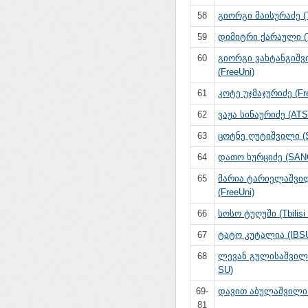
58
გიორგი მაისურაძე (Tb
59
დიმიტრი ქარაული (Tb
60
გიორგი ვახტანგიშ
(FreeUni)
61
კოტე უჯმაჯურიძე (Fr
62
ვაჟა სინაურიძე (ATS
63
ცოტნე ღუტიშვილი (
64
დათო ხურციძე (SAN
65
მარია ტარიელაშვი
(FreeUni)
66
სოსო ტუღუში (Tbilisi
67
ტატო კუტალია (IBS
68
ლევან გულისაშვილი 
SU)
69-
დავით აბულაშვილი
81