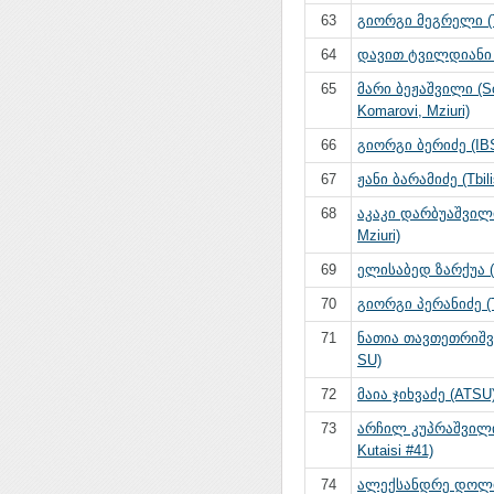
63
გიორგი მეგრელი (Tb
64
დავით ტვილდიანი (T
65
მარი ბეჟაშვილი (S
Komarovi, Mziuri)
66
გიორგი ბერიძე (IB
67
ჟანი ბარამიძე (Tbili
68
აკაკი დარბუაშვილი
Mziuri)
69
ელისაბედ ზარქუა (T
70
გიორგი პერანიძე (Tb
71
ნათია თავთეთრიშვი
SU)
72
მაია ჯიხვაძე (ATSU
73
არჩილ კუპრაშვილი
Kutaisi #41)
74
ალექსანდრე დოლიძე