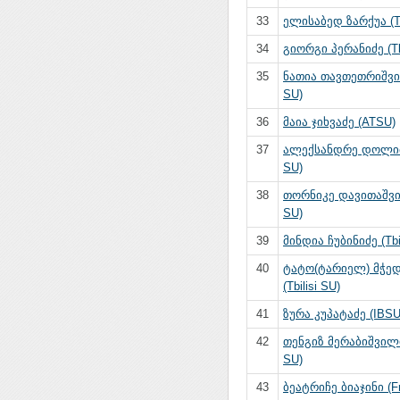
33
ელისაბედ ზარქუა (Tb
34
გიორგი პერანიძე (Tbi
35
ნათია თავთეთრიშვილ
SU)
36
მაია ჯიხვაძე (ATSU)
37
ალექსანდრე დოლიძე 
SU)
38
თორნიკე დავითაშვილ
SU)
39
მინდია ჩუბინიძე (Tbil
40
ტატო(ტარიელ) მჭე
(Tbilisi SU)
41
ზურა კუპატაძე (IBSU
42
თენგიზ მერაბიშვილი 
SU)
43
ბეატრიჩე ბიაჯინი (Fr