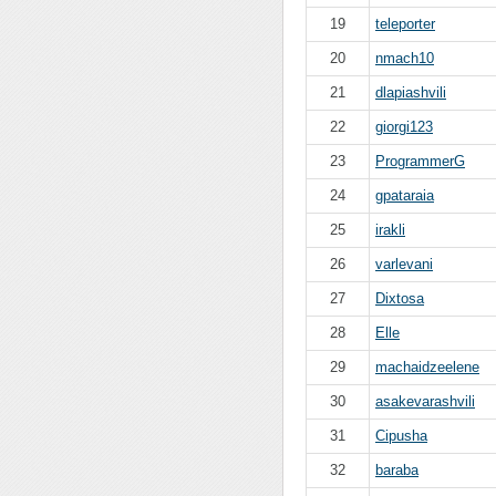
19
teleporter
20
nmach10
21
dlapiashvili
22
giorgi123
23
ProgrammerG
24
gpataraia
25
irakli
26
varlevani
27
Dixtosa
28
Elle
29
machaidzeelene
30
asakevarashvili
31
Cipusha
32
baraba