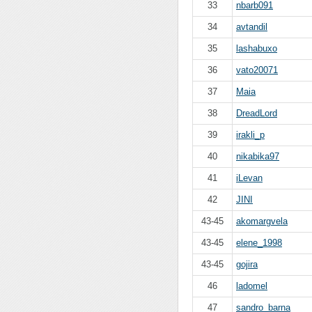
33
nbarb091
34
avtandil
35
lashabuxo
36
vato20071
37
Maia
38
DreadLord
39
irakli_p
40
nikabika97
41
iLevan
42
JINI
43-45
akomargvela
43-45
elene_1998
43-45
gojira
46
ladomel
47
sandro_barna