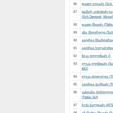
86
დათო გოგაძე (Sch 
87
თამარ კობახიძე-ჯ
(Sch Demireli, Mziuri
88
დათო ჩხაიძე (Tbilis
89
ანა ქსოვრელი (Sch 
90
გიორგი ჩხარტიშვი
91
გიორგი სულაბერიძე
92
ნიკა დოღონაძე ()
93
ლუკა ლომთაძე (Sch
#41)
94
ლუკა დოდელია (Tbi
95
გიორგი ბაქრაძე (Tbi
96
ვახტანგ ქოროღლ
(Tbilisi SU)
97
ბექა სალდაძე (ATS
98
ანამარია ჩხაიძე (S