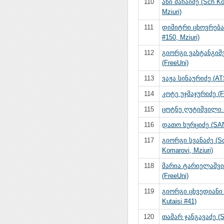
110
ანი მაჩაიძე (Sch Ko
Mziuri)
111
დიმიტრი ცხოვრება
#150, Mziuri)
112
გიორგი ვახტანგიშ
(FreeUni)
113
ვაჟა სინაურიძე (AT
114
კოტე უჯმაჯურიძე (F
115
ცოტნე ღუტიშვილი 
116
დათო ხურციძე (SA
117
გიორგი სვანაძე (S
Komarovi, Mziuri)
118
მარია ტარიელაშვ
(FreeUni)
119
გიორგი ცხვედიანი 
Kutaisi #41)
120
თამარ ჯანგავაძე (S