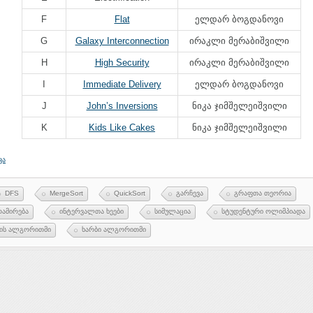
F
Flat
ელდარ ბოგდანოვი
G
Galaxy Interconnection
ირაკლი მერაბიშვილი
H
High Security
ირაკლი მერაბიშვილი
I
Immediate Delivery
ელდარ ბოგდანოვი
J
John’s Inversions
ნიკა ჯიმშელეიშვილი
K
Kids Like Cakes
ნიკა ჯიმშელეიშვილი
ვა
DFS
MergeSort
QuickSort
გარჩევა
გრაფთა თეორია
რამირება
ინტერვალთა ხეები
სიმულაცია
სტუდენტური ოლიმპიადა
ის ალგორითმი
ხარბი ალგორითმი