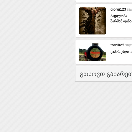
giorgi123
say
მადლობა.
შარშან ფინ
tornike5
says
ვაპირებდი ი
გთხოვთ გაიარეთ