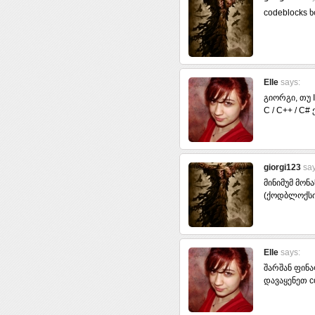
codeblocks ხ
Elle
says:
გიორგი, თუ I
C / C++ / C#
giorgi123
say
მინიმუმ მონ
(ქოდბლოქსი 
Elle
says:
შარშან ფინ
დავაყენეთ c