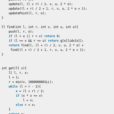
update(l, (l + r) / 2, v, u, 2 * o);
update((l + r) / 2 + 1, r, v, u, 2 * o + 1);
updatePoint(l, r, o);
}
ll find(int l, int r, int v, int u, int o){
push(l, r, o);
if
(l > u || r < v) 
return
0;
if
(l >= v && r <= u) 
return
g[o][idx[o]];
return
find(l, (l + r) / 2, v, u, 2 * o) +
find((l + r) / 2 + 1, r, v, u, 2 * o + 1);
}
int get(ll v){
ll l, r, x;
l = 1;
r = min(v, 1000000001LL);
while
(l < r - 1){
x = (l + r) / 2;
if
(x * x <= v)
l = x;
else
r = x;
}