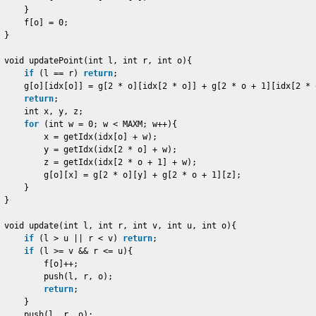
}
f[o] = 0;
}
void updatePoint(int l, int r, int o){
if
(l == r) 
return
;
g[o][idx[o]] = g[2 * o][idx[2 * o]] + g[2 * o + 1][idx[2 * 
return
;
int x, y, z;
for
(int w = 0; w < MAXM; w++){
x = getIdx(idx[o] + w);
y = getIdx(idx[2 * o] + w);
z = getIdx(idx[2 * o + 1] + w);
g[o][x] = g[2 * o][y] + g[2 * o + 1][z];
}
}
void update(int l, int r, int v, int u, int o){
if
(l > u || r < v) 
return
;
if
(l >= v && r <= u){
f[o]++;
push(l, r, o);
return
;
}
push(l, r, o);