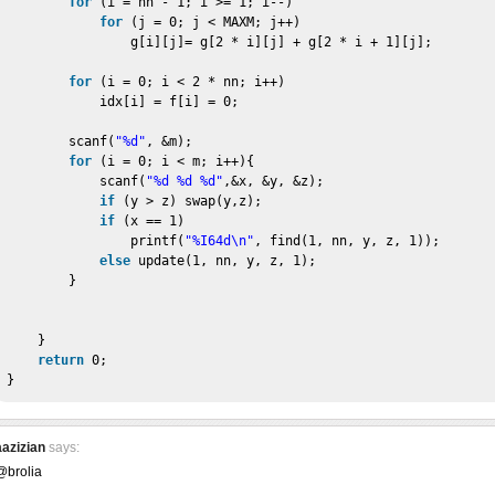
for
(i = nn - 1; i >= 1; i--)
for
(j = 0; j < MAXM; j++)
g[i][j]= g[2 * i][j] + g[2 * i + 1][j];
for
(i = 0; i < 2 * nn; i++)
idx[i] = f[i] = 0;
scanf(
"%d"
, &m);
for
(i = 0; i < m; i++){
scanf(
"%d %d %d"
,&x, &y, &z);
if
(y > z) swap(y,z);
if
(x == 1)
printf(
"%I64d\n"
, find(1, nn, y, z, 1));
else
update(1, nn, y, z, 1);
}
}
return
0;
}
aazizian
says:
@brolia