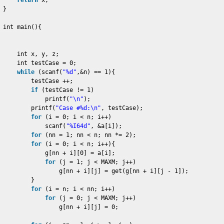
return
x;
}
int main(){
int x, y, z;
int testCase = 0;
while
(scanf(
"%d"
,&n) == 1){
testCase ++;
if
(testCase != 1)
printf(
"\n"
);
printf(
"Case #%d:\n"
, testCase);
for
(i = 0; i < n; i++)
scanf(
"%I64d"
, &a[i]);
for
(nn = 1; nn < n; nn *= 2);
for
(i = 0; i < n; i++){
g[nn + i][0] = a[i];
for
(j = 1; j < MAXM; j++)
g[nn + i][j] = get(g[nn + i][j - 1]);
}
for
(i = n; i < nn; i++)
for
(j = 0; j < MAXM; j++)
g[nn + i][j] = 0;