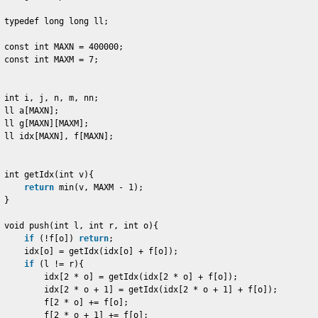
typedef long long ll;
const int MAXN = 400000;
const int MAXM = 7;
int i, j, n, m, nn;
ll a[MAXN];
ll g[MAXN][MAXM];
ll idx[MAXN], f[MAXN];
int getIdx(int v){
return
min(v, MAXM - 1);
}
void push(int l, int r, int o){
if
(!f[o]) 
return
;
idx[o] = getIdx(idx[o] + f[o]);
if
(l != r){
idx[2 * o] = getIdx(idx[2 * o] + f[o]);
idx[2 * o + 1] = getIdx(idx[2 * o + 1] + f[o]);
f[2 * o] += f[o];
f[2 * o + 1] += f[o];