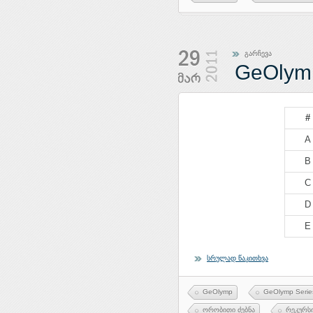
გარჩევა
GeOlymp
#
A
B
C
D
E
სრულად წაკითხვა
GeOlymp
GeOlymp Serie
ორობითი ძებნა
რეკურს