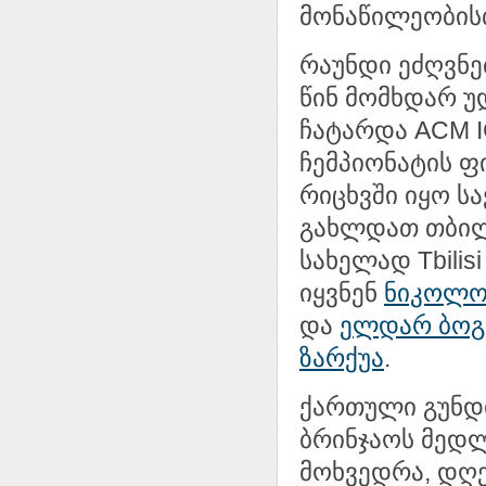
მონაწილეობის
რაუნდი ეძღვნე
წინ მომხდარ უ
ჩატარდა ACM 
ჩემპიონატის ფ
რიცხვში იყო ს
გახლდათ თბილ
სახელად Tbilis
იყვნენ
ნიკოლო
და
ელდარ ბოგ
ზარქუა
.
ქართული გუნ
ბრინჯაოს მედლ
მოხვედრა, დღე