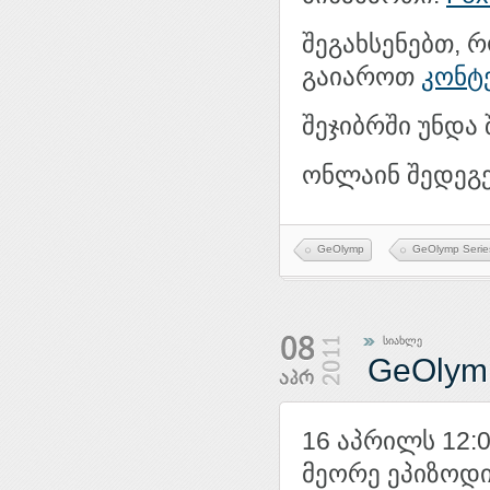
შეგახსენებთ, 
გაიაროთ
კონტ
შეჯიბრში უნდა
ონლაინ შედეგ
GeOlymp
GeOlymp Serie
სიახლე
GeOlym
16 აპრილს 12:
მეორე ეპიზოდი