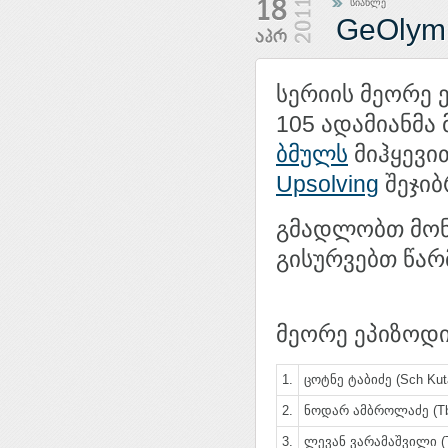
სიახლე
GeOlym
სერიის მეორე 
105 ადამიანმა
ბმულს
მიჰყევი
Upsolving
შეჯიბ
გმადლობთ მონ
გისურვებთ წარ
მეორე ეპიზოდი
1.
ცოტნე ტაბიძე (Sch Kuta
2.
ნოდარ ამბროლაძე (Tbi
3.
ლევან ვარამაშვილი (Tb