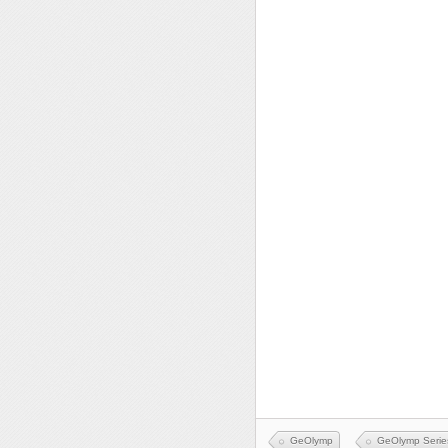
GeOlymp
GeOlymp Serie