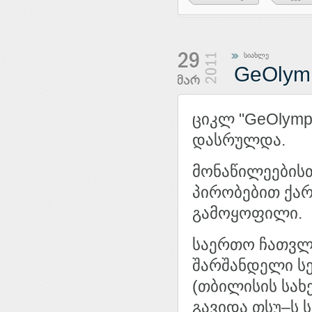
სიახლე
GeOlymp
ციკლ "GeOlymp 
დასრულდა.
მონაწილეებისთ
პირობებით ქარ
გამოყოფილი.
საერთო ჩათვლ
შარშანდელი სე
(თბილისის სახ
გავიდა თსუ–ს 