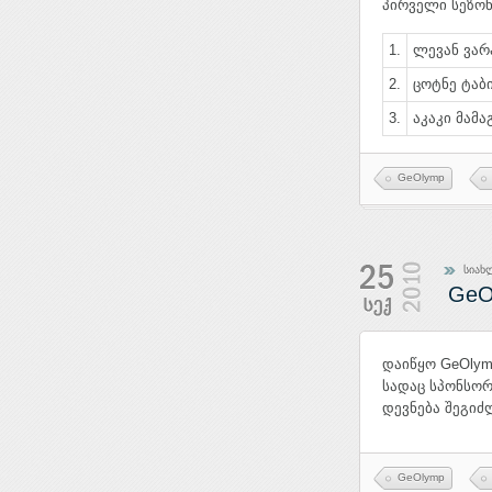
პირველი სეზონ
1.
ლევან ვარ
2.
ცოტნე ტაბ
3.
აკაკი მამ
GeOlymp
სიახ
GeO
დაიწყო GeOlym
სადაც სპონსორ
დევნება შეგიძ
GeOlymp