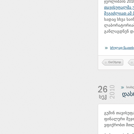
ჯეოლიმპის 201
თავისუფალმა 
შეგიძლიათ ამ
სადაც სხვა სა
ლაბორატორიამ 
განლაგდნენ და
სრულად წაკითხ
GeOlymp
სიახ
დას
გუშინ თავისუფ
ფინალური შეჯი
ვფიქრობთ მთლ