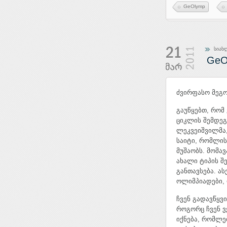
GeOlymp
სიახ
GeO
ძვირფასო მეგ
გაუწყებთ, რომ
ციკლის შემდეგ
ლეკვეიშვილმა,
საიტი, რომლი
მუშაობს. მომავ
ახალი ტიპის შ
განთავსება. ა
ოლიმპიადები, 
ჩვენ გადავწყვ
როგორც ჩვენ ვ
იქნება, რომლე