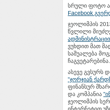
სრული ფოტო ალ
Facebook გვერ
ჯეოლიმპის 201
წვლილი მიუძღ
ადმინისტრაციი
ვუხდით მათ მა
საშუალება მოგ
ჩაგვეტარებინა.
ასევე გვსურს 
"ჯორჯიან ქარდ
ფინანსურ მხარ
და კომპანია
"ი
ჯეოლიმპის სე
ინტერნეტით უ