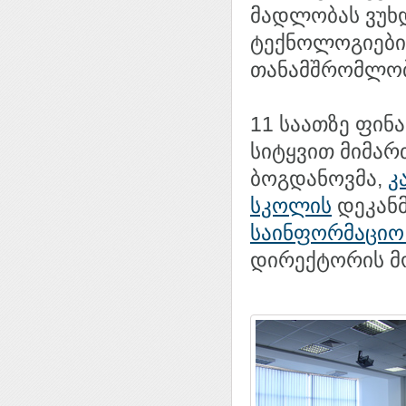
მადლობას ვუხდ
ტექნოლოგიები
თანამშრომლობ
11 საათზე ფინ
სიტყვით მიმარ
ბოგდანოვმა,
კ
სკოლის
დეკანმ
საინფორმაციო 
დირექტორის მო