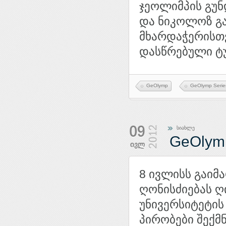
ჯეოლიმპის გუ
და ნიკოლოზ გ
მხარდაჭერისთვ
დასწრებული ტუ
GeOlymp
GeOlymp Serie
სიახლე
GeOlym
8 ივლისს გაიმ
ღონისძიებას ღ
უნივერსიტეტის
პირობები შექმ