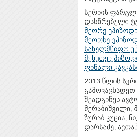
სერიის ფარგლე
დასწრებული ტ
მეორე ეპიზოდი
მეოთხე ეპიზოდ
სახელმწიფო უ
მეხუთე ეპიზოდ
ფინალი კავკას
2013 წლის სერ
გამოვაცხადეთ 
შეადგინეს ავტ
მერაბიშვილი, 
ზურაბ კუცია, ნ
დარსაძე, ავთა