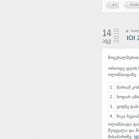
IOI
მოსწ
სიახ
IOI 
მოგესალმებით
ორიოდე დღის წ
ოლიმპიადაზე. 
1.
მარიამ კო
2.
ნოდარ ამ
3.
ცოტნე ტაბ
4.
ნიკა ბეგი
ოლიმპიადა ტარ
შეიცვალა და მ
მისამართზე:
ht