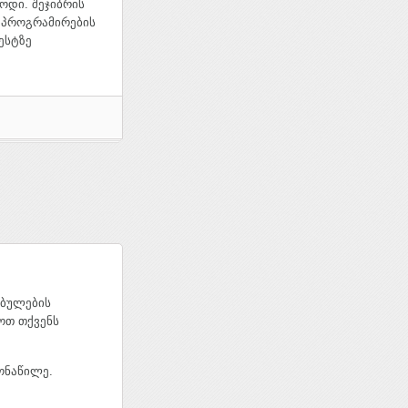
ზოდი. შეჯიბრის
rl პროგრამირების
ესტზე
ებულების
ოთ თქვენს
ონაწილე.