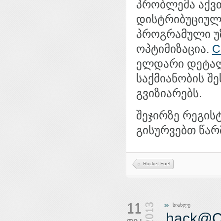
პრობლემა აქვ
დისტრიბუციული
პროგრამული უ
ოპტიმიზაცია.
C
ელდარი დეტალ
საქმიანობის შ
გვიზიარებს.
შეჯირზე რეგისტ
გისურვებთ წარმ
Rocket Fuel
სიახლე
hack@C