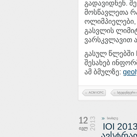
გადავიდნენ. შ
მოსწავლეთა რა
ოლიმპიელები,
გასვლის ლიმიტ
ვარსკვლავით ა
გასულ წლებში
შესახებ ინფორ
ამ ბმულზე:
geo
ACM ICPC
სტუდენტური
სიახლე
IOI 20
ავსტრა