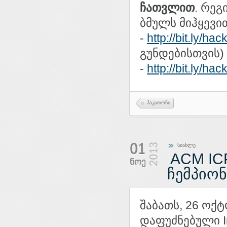
ჩათვლით
. რეგ
ბმულს მიჰყევი
-
http://bit.ly/ha
გუნდებისთვის)
-
http://bit.ly/ha
ჰაკათონი
სიახლე
ACM IC
ჩემპიო
შაბათს, 26 ოქ
დაფუძნებული Int