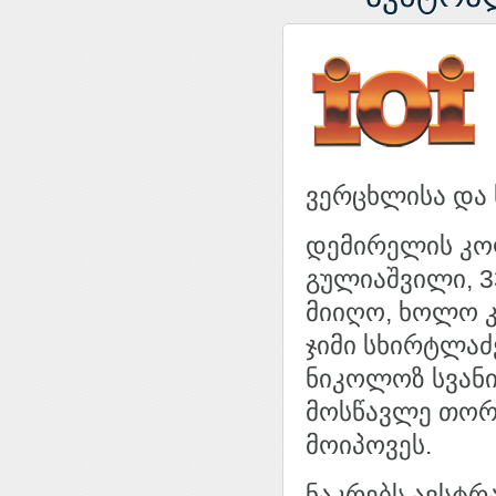
ვერცხლისა და 
დემირელის კოლ
გულიაშვილი, 3
მიიღო, ხოლო კ
ჯიმი სხირტლაძ
ნიკოლოზ სვანი
მოსწავლე თორ
მოიპოვეს.
ნაკრებს ავსტრ