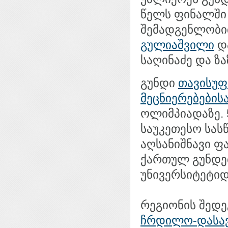
წელს ფინალში
შემადგენლობი
გულიაშვილი
დ
საღინაძე და ზ
გუნდი
თავისუფ
მეცნიერებების
ოლიმპიადაზე. 5
საუკეთესო სას
აღსანიშნავი ფ
ქართულ გუნდე
უნივერსიტეტიდ
რეგიონის შედეგ
ჩრდილო-დასავ