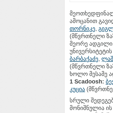
მეოთხედფინალ
ამოცანით გავ
თორნიკე
,
გიგლ
(მწვრთნელი ზა
მეორე ადგილი 
უნივერსიტეტის
ბარბაქაძე
,
ლაშ
(მწვრთნელი ზა
ხოლო მესამე ა
1 Scadoosh:
ბე
კუცია
(მწვრთნე
სრული შედეგე
მონიშნულია ის