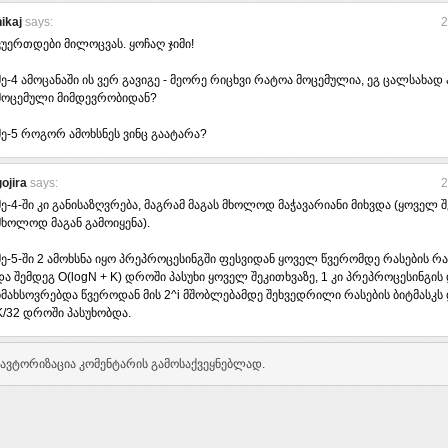
nikaj
says:
2
ვუერთდები მილოცვას. ყოჩაღ ჯიმი!
მე-4 ამოცანაში ის ვერ გავიგე - მეორე რიცხვი რატოა მოცემულია, ეგ ცალსახად
მოცემული მიმდევრობიდან?
მე-5 როგორ ამოხსნეს ვინც გაატარა?
gojira
says:
2
მე-4-ში კი განისაზღვრება, მაგრამ მაგას მხოლოდ მაჭავარიანი მიხვდა (ყოველ 
მხოლოდ მაგან გამოიყენა).
მე-5-ში 2 ამოხსნა იყო პრეპროცესინგში ფესვიდან ყოველ წვერომდე რასების
და შემდეგ O(logN + K) დროში პასუხი ყოველ შეკითხვაზე, 1 კი პრეპროცესინგი
იმახსოვრებდა წვეროდან მის 2^i მშობლებამდე შეხვედრილი რასების ბიტმასკს დ
K/32 დროში პასუხობდა.
ავტორიზაცია კომენტარის გამოსაქვეყნებლად.